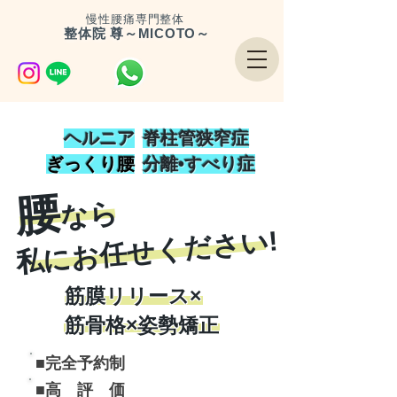
慢性腰痛専門整体
整体院
尊～MICOTO～
ヘルニア
​脊柱管狭窄症
​ぎっくり腰
​分離•すべり症
腰
ら
な
私にお任せ​ください!
筋膜リリース×
筋骨格×姿勢矯正
​■完全予約制
■高 評 価