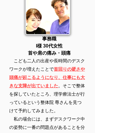
​事務職
I様
​ 30代女性
​首や肩の痛み・頭痛
こども二人の出産や長時間のデスク
ワークが増えたことで
首回りの硬さや
頭痛が起こるようになり、仕事にも大
きな支障が出ていました
。そこで整体
を探していたところ、理学療法士が行
っているという整体院 尊さんを見つ
けて予約してみました。
私の場合には、まずデスクワーク中
の姿勢に一番の問題点があることを分