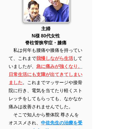
主婦
N様
​ 80代女性
​脊柱管狭窄症・膝痛
私は何年も腰痛や膝痛を持ってい
て、これまで
我慢しながら生活
して
いましたが、
急に痛みが強くなり、
日常生活にも支障が出てきてしまい
ました
。これまでマッサージや接骨
院に行き、電気を当てたり軽くスト
レッチをしてもらっても、なかなか
痛みは改善されませんでした。
そこで知人から整体院 尊さんを
オススメされ、
中佐先生の治療を受