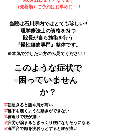
​※8月31日までとなります
​（先着順）ご予約はお早めに！！
当院は石川県内ではとても珍しい‼
理学療法士の資格を持つ
院長が自ら施術を行う
『慢性腰痛専門』整体です。
※本気で治したい方のみ見てください！
このような症状で
困っていません
か？
☑
朝起きると腰や肩が痛い
☑
靴下を履くような動きができない
☑
寝返りで腰が痛い
☑
疲労が溜まるとぎっくり腰になりそうになる
☑
洗面台で顔を洗おうとすると腰が痛い