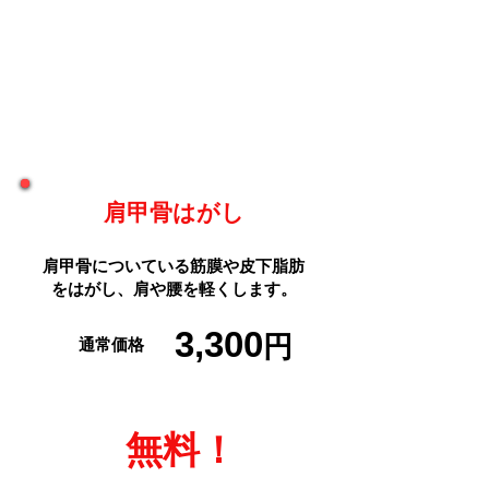
３
つの特典付！
１
特典
肩甲骨はがし
肩甲骨についている筋膜や皮下脂肪
をはがし、肩や腰を軽くします。
3,300
円
通常価格
​無料！