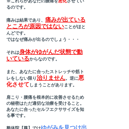
※これらがあなたの腰痛を
悪化
させてい
るのです。
痛みが出ている
​痛みは結果であり、
ところが原因ではない
ことがほと
んどです。
ではなぜ痛みが出るのでしょう・・・
身体がゆがんだ状態で動
それは
いている
からなのです。
​また、あなたに合ったストレッチや筋ト
治りません
悪
レをしない限り
。逆に
化させて
しまうことがあります。
肩こり・腰痛を根本的に改善させるため
の秘密はただ適切な治療を受けること。
あなたに合ったセルフエクササイズを知
る事です。
ゆがみを見つけ出
整体院【尊】では