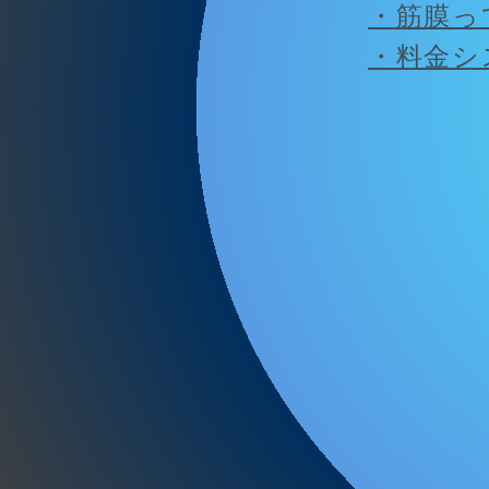
・筋膜っ
・料金シ