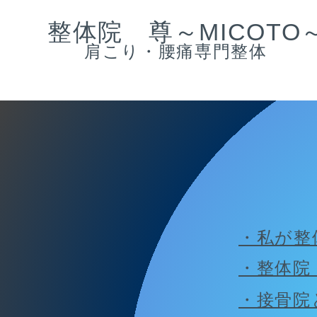
​整体院 尊～MICOTO
肩こり・腰痛専門整体
・私が整
・整体院
・接骨院