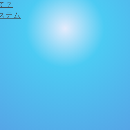
て？
ステム